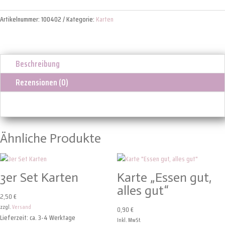
mit
Artikelnummer:
100402
Kategorie:
Karten
Liebe"
Menge
Beschreibung
Rezensionen (0)
Ähnliche Produkte
3er Set Karten
Karte „Essen gut,
alles gut“
2,50
€
zzgl.
Versand
0,90
€
Lieferzeit: ca. 3-4 Werktage
Inkl. MwSt.