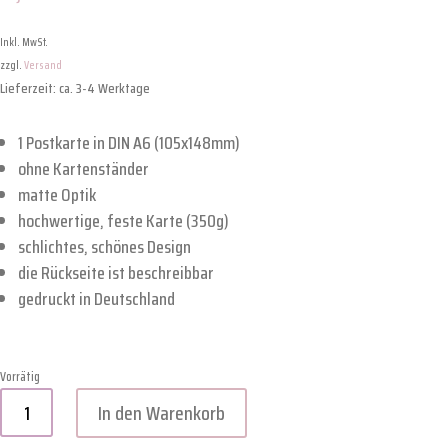
Inkl. MwSt.
zzgl.
Versand
Lieferzeit: ca. 3-4 Werktage
1 Postkarte in DIN A6 (105x148mm)
ohne Kartenständer
matte Optik
hochwertige, feste Karte (350g)
schlichtes, schönes Design
die Rückseite ist beschreibbar
gedruckt in Deutschland
Vorrätig
Karte
In den Warenkorb
"Aber
bitte